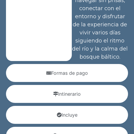
navegar sin prisas,
conectar con el
entorno y disfrutar
de la experiencia de
vivir varios días
siguiendo el ritmo
del río y la calma del
bosque báltico.
Formas de pago
Intinerario
Incluye