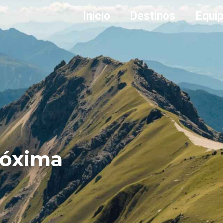
Inicio
Destinos
Equi
róxima
o