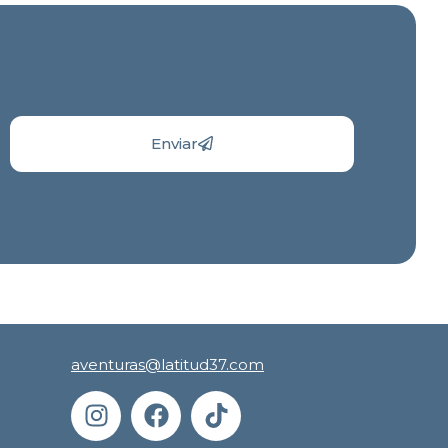
Enviar
aventuras@latitud37.com