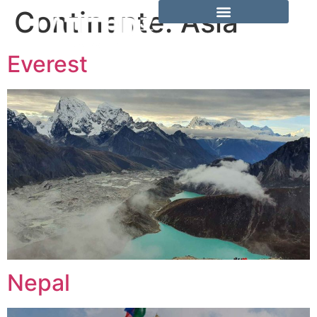
Continente:
Asia
Everest
Nepal